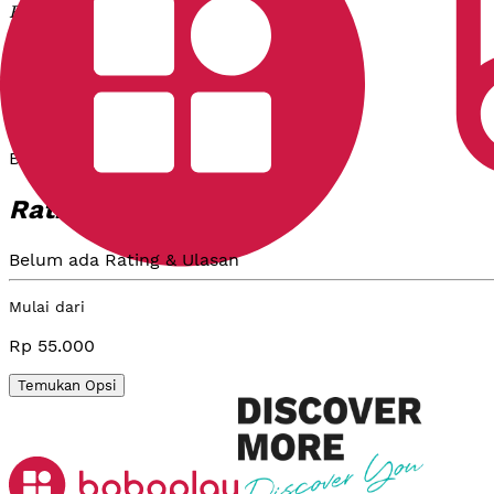
Rp 55.000
Pilih
Tambahan
Catatan
Belum ada Notes
& Ulasan
Rating
Belum ada Rating & Ulasan
Mulai dari
Rp 55.000
Temukan Opsi