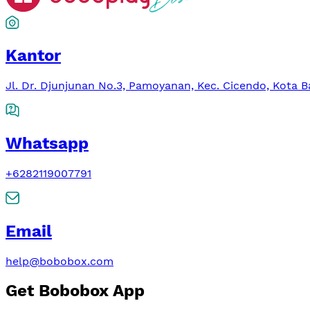
Kantor
Jl. Dr. Djunjunan No.3, Pamoyanan, Kec. Cicendo, Kota 
Whatsapp
+6282119007791
Email
help@bobobox.com
Get Bobobox App