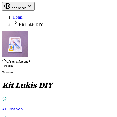
Indonesia
Home
Kit Lukis DIY
(
0
ulasan
)
0
/5
Tersedia
Tersedia
Kit Lukis DIY
All Branch