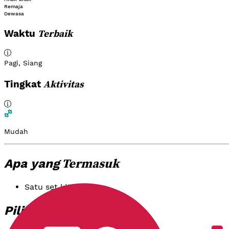
Remaja
Dewasa
Terbaik
Waktu
Pagi
,
Siang
Aktivitas
Tingkat
Mudah
Termasuk
Apa yang
Satu set kit DIY
Paket
Pilihan