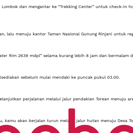
u Lombok dan mengantar ke “Trekking Center” untuk check-in h
, lalu menuju kantor Taman Nasional Gunung Rinjani untuk regi
ter Rim 2639 mdpl” selama kurang lebih 8 jam dan bermalam di
disediakan sebelum mulai mendaki ke puncak pukul 03.00.
lanjutkan perjalanan melalui jalur pendakian Torean menuju ar
itu, kamu akan berjalan turun melalui jalur hutan menuju Desa T