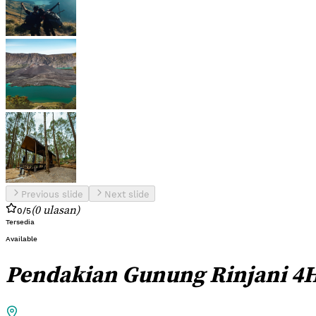
Previous slide
Next slide
(
0
ulasan
)
0
/5
Tersedia
Available
Pendakian Gunung Rinjani 4H