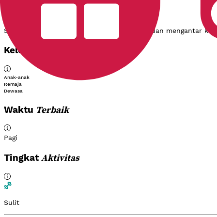
Destinasi berikutnya
Sopir kami akan menunggu kamu di Torean dan mengantar ke d
Usia
Kelompok
Anak-anak
Remaja
Dewasa
Terbaik
Waktu
Pagi
Aktivitas
Tingkat
Sulit