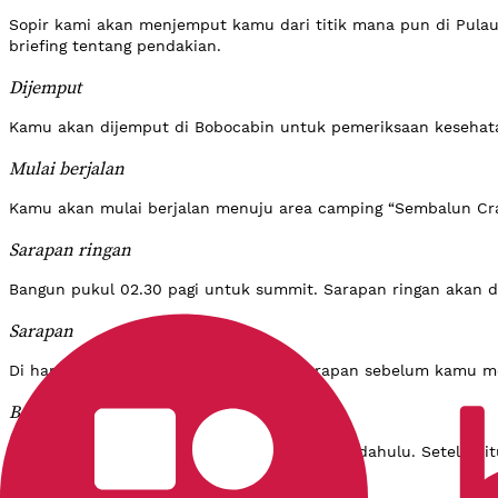
Sopir kami akan menjemput kamu dari titik mana pun di Pula
briefing tentang pendakian.
Dijemput
Kamu akan dijemput di Bobocabin untuk pemeriksaan kesehatan
Mulai berjalan
Kamu akan mulai berjalan menuju area camping “Sembalun Cra
Sarapan ringan
Bangun pukul 02.30 pagi untuk summit. Sarapan ringan akan 
Sarapan
Di hari ketiga, kami akan menyajikan sarapan sebelum kamu me
Berjalan turun
Di hari terakhir, kamu akan sarapan terlebih dahulu. Setelah 