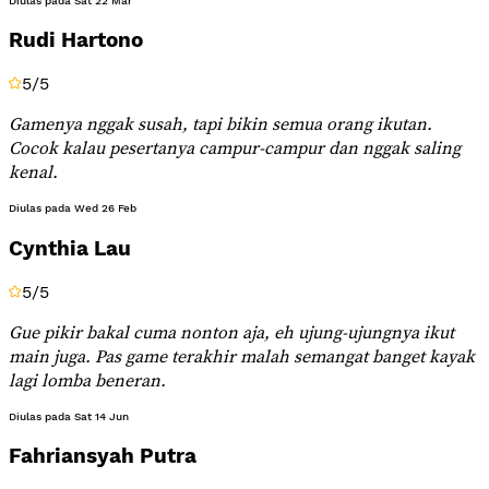
Diulas pada
Sat 22 Mar
Rudi Hartono
5
/5
Gamenya nggak susah, tapi bikin semua orang ikutan.
Cocok kalau pesertanya campur-campur dan nggak saling
kenal.
Diulas pada
Wed 26 Feb
Cynthia Lau
5
/5
Gue pikir bakal cuma nonton aja, eh ujung-ujungnya ikut
main juga. Pas game terakhir malah semangat banget kayak
lagi lomba beneran.
Diulas pada
Sat 14 Jun
Fahriansyah Putra