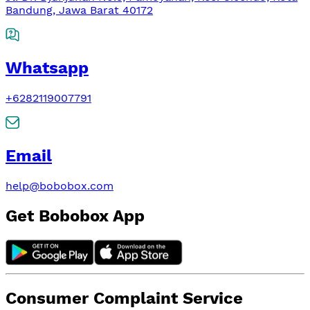
Bandung, Jawa Barat 40172
Whatsapp
+6282119007791
Email
help@bobobox.com
Get Bobobox App
Consumer Complaint Service