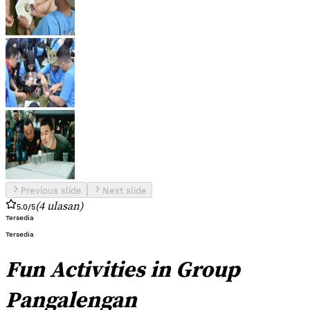
Previous slide
Next slide
(
4
ulasan
)
5.0
/5
Tersedia
Tersedia
Fun Activities in Group
Pangalengan