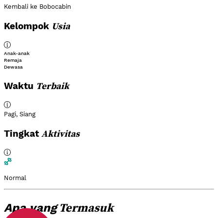
Kembali ke Bobocabin
Usia
Kelompok
Anak-anak
Remaja
Dewasa
Terbaik
Waktu
Pagi
,
Siang
Aktivitas
Tingkat
Normal
Termasuk
Apa yang