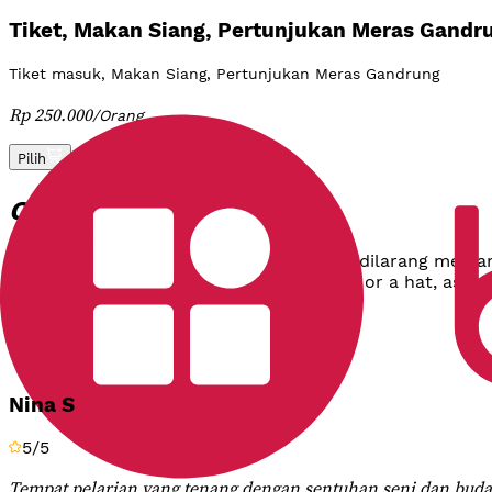
Tiket, Makan Siang, Pertunjukan Meras Gandr
Tiket masuk, Makan Siang, Pertunjukan Meras Gandrung
Rp 250.000
/
Orang
Pilih
Tambahan
Catatan
Hormati patung dan instalasi seni—dilarang mema
We recommend bringing sunglasses or a hat, as the
& Ulasan
Rating
Nina S
5
/5
Tempat pelarian yang tenang dengan sentuhan seni dan buda