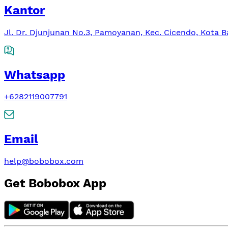
Kantor
Jl. Dr. Djunjunan No.3, Pamoyanan, Kec. Cicendo, Kota 
Whatsapp
+6282119007791
Email
help@bobobox.com
Get Bobobox App