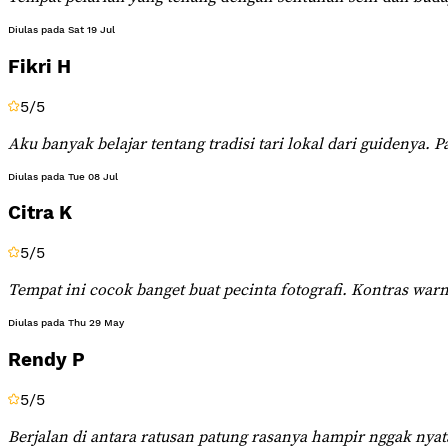
Diulas pada
Sat 19 Jul
Fikri H
5
/5
Aku banyak belajar tentang tradisi tari lokal dari guidenya
Diulas pada
Tue 08 Jul
Citra K
5
/5
Tempat ini cocok banget buat pecinta fotografi. Kontras wa
Diulas pada
Thu 29 May
Rendy P
5
/5
Berjalan di antara ratusan patung rasanya hampir nggak nyata