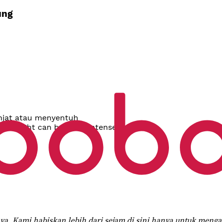
ung
njat atau menyentuh
 sunlight can be quite intense
ya. Kami habiskan lebih dari sejam di sini hanya untuk men